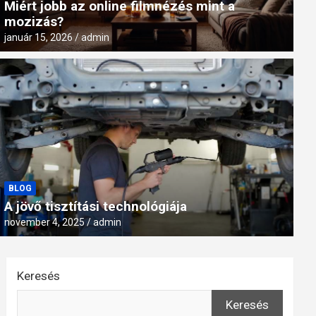
Miért jobb az online filmnézés mint a
mozizás?
január 15, 2026
admin
PROGRAMOK
La Movida Cuba koncert
BLOG
A jövő tisztítási technológiája
június 30, 2023
admin
november 4, 2025
admin
Keresés
Keresés