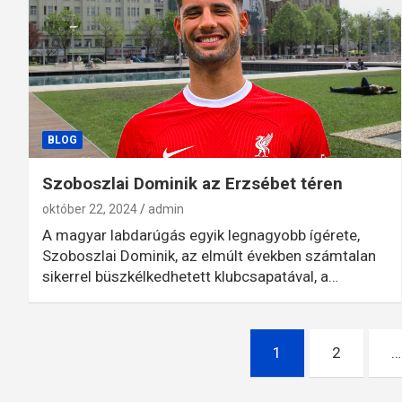
BLOG
Szoboszlai Dominik az Erzsébet téren
október 22, 2024
admin
A magyar labdarúgás egyik legnagyobb ígérete,
Szoboszlai Dominik, az elmúlt években számtalan
sikerrel büszkélkedhetett klubcsapatával, a…
Bejegyzések
1
2
…
lapozása