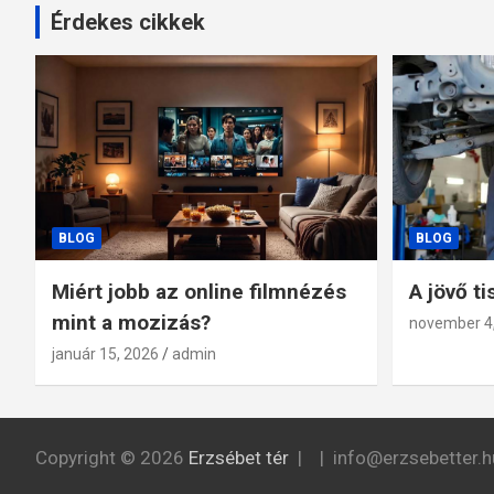
Érdekes cikkek
BLOG
BLOG
Miért jobb az online filmnézés
A jövő ti
mint a mozizás?
november 4
január 15, 2026
admin
Copyright © 2026
Erzsébet tér
info@erzsebetter.h