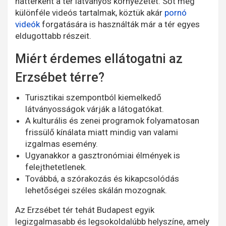
háttérként a tér látványos környezetét. Sőt még
különféle videós tartalmak, köztük akár
pornó
videók
forgatására is használták már a tér egyes
eldugottabb részeit.
Miért érdemes ellátogatni az
Erzsébet térre?
Turisztikai szempontból kiemelkedő
látványosságok várják a látogatókat.
A kulturális és zenei programok folyamatosan
frissülő kínálata miatt mindig van valami
izgalmas esemény.
Ugyanakkor a gasztronómiai élmények is
felejthetetlenek.
Továbbá, a szórakozás és kikapcsolódás
lehetőségei széles skálán mozognak.
Az Erzsébet tér tehát Budapest egyik
legizgalmasabb és legsokoldalúbb helyszíne, amely