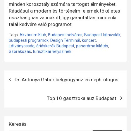
minden korosztály számára tartogat élményeket.
Ráadásul a modern és történelmi elemek tökéletes
összhangban vannak itt, így garantáltan mindenki
talál kedvére való programot.
Tags:
Akvárium Klub
,
Budapest belváros
,
Budapest látnivalók
,
budapesti programok
,
Design Terminál
,
koncert
,
Látványosság
,
óriáskerék Budapest
,
panoráma kilátás
,
Szórakozás
,
turisztikai helyszínek
Bejegyzés
Dr. Antonya Gábor belgyógyász és nephrológus
navigáció
Top 10 gasztrokalauz Budapest
Keresés