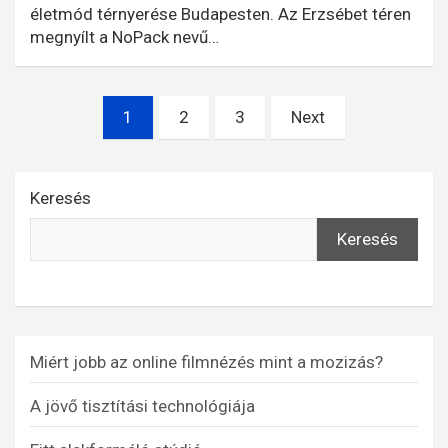
életmód térnyerése Budapesten. Az Erzsébet téren
megnyílt a NoPack nevű…
Bejegyzések
1
2
3
Next
lapozása
Keresés
Keresés
Miért jobb az online filmnézés mint a mozizás?
A jövő tisztítási technológiája