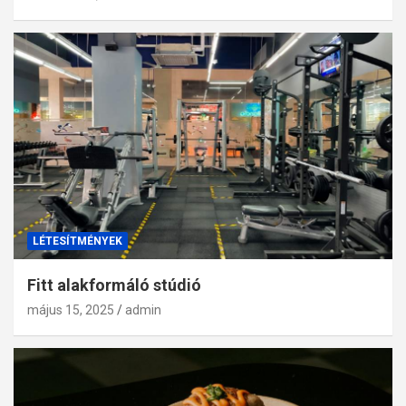
LÉTESÍTMÉNYEK
Fitt alakformáló stúdió
május 15, 2025
admin