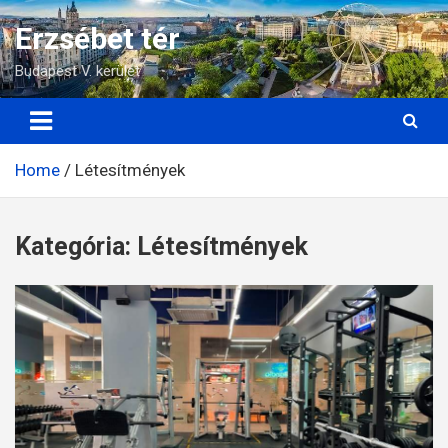
Skip
Erzsébet tér
to
content
Budapest V. kerület
Home
Létesítmények
Kategória:
Létesítmények