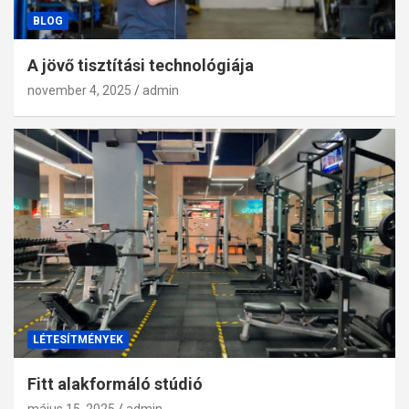
BLOG
A jövő tisztítási technológiája
november 4, 2025
admin
LÉTESÍTMÉNYEK
Fitt alakformáló stúdió