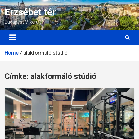
Skip
Erzsébet tér
to
content
Budapest V. kerület
Home
alakformáló stúdió
Címke:
alakformáló stúdió