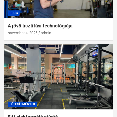
BLOG
A jövő tisztítási technológiája
november 4, 2025
admin
LÉTESÍTMÉNYEK
Fitt alakformáló stúdió