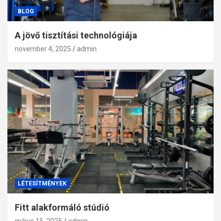
BLOG
A jövő tisztítási technológiája
november 4, 2025
admin
LÉTESÍTMÉNYEK
Fitt alakformáló stúdió