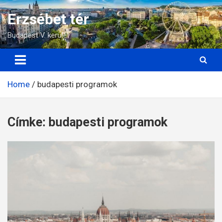
Skip
Erzsébet tér
to
content
Budapest V. kerület
Home
budapesti programok
Címke:
budapesti programok