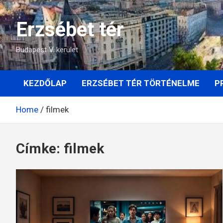
Skip
to
Erzsébet tér
content
Budapest V. kerület
KEZDŐLAP
ERZSÉBET TÉR TÖRTÉNELME
P
Home
filmek
Címke:
filmek