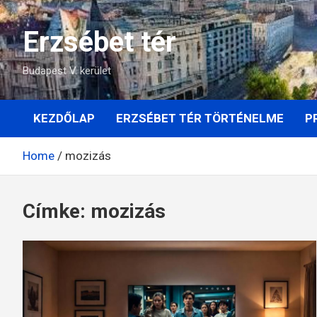
Skip
to
Erzsébet tér
content
Budapest V. kerület
KEZDŐLAP
ERZSÉBET TÉR TÖRTÉNELME
P
Home
mozizás
Címke:
mozizás