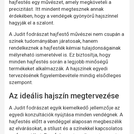
hajfestés egy művészet, amely megköveteli a
precizitást. Itt mindent megtesznek annak
érdekében, hogy a vendégek gyönyörű hajszínnel
hagyják el a szalont.
A Judit fodrászat hajfestő művészei nem csupán a
színek tudományában járatosak, hanem
rendelkeznek a hajfesték kémiai tulajdonságainak
mélyreható ismeretével is. Ez biztosítja, hogy
minden hajfestés során a legjobb minőségű
termékeket alkalmazzák. A hajszínek egyedi
tervezésének figyelembevétele mindig elsődleges
szempont.
Az ideális hajszín megtervezése
A Judit fodrászat egyik kiemelkedő jellemzője az
egyedi konzultációk nyújtása minden vendégnek. A
hajfestés előtt a vendéggel alaposan megbeszélik
az elvárásokat, a stílust és a színekkel kapcsolatos