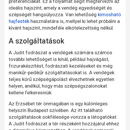
preferenciákat. Ez a folyamat segít megtervezni az
ideális hajszínt, amely a vendég egyediségét és
szépségét hangsúlyozza. Van lehetőség
kimosható
hajfesték
használatára is, mellyel ki lehet próbálni a
kívánt hajszínt, mindeféle elkötelezettség nélkül.
A szolgáltatások
A Judit fodrászat a vendégek számára számos
további lehetőséget is kínál, például hajvágást,
frizurakészítést, fodrászati kezeléseket és még
manikűr-pedikűr szolgáltatásokat is. A vendégek
teljes körű szépségápolást élvezhetnek egyetlen
helyen, anélkül, hogy más szépségszalonokat
kellene felkeresniük.
Az Erzsébet tér önmagában is egy különleges
helyszín Budapest szívében. Az itt található
szolgáltatások sokfélesége vonzza a látogatókat.
A Judit fodrászat a tér részeként hozzájárul ehhez