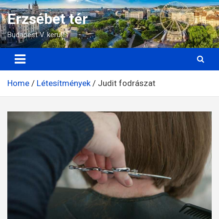
Skip
Erzsébet tér
to
content
Budapest V. kerület
Home
Létesítmények
Judit fodrászat