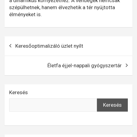
a dinamikus környezethez. A vendégek nemcsak
szépülhetnek, hanem élvezhetik a tér nyújtotta
élményeket is.
Bejegyzés
Keresőoptimalizáló üzlet nyílt
navigáció
Életfa éjjel-nappali gyógyszertár
Keresés
Keresés