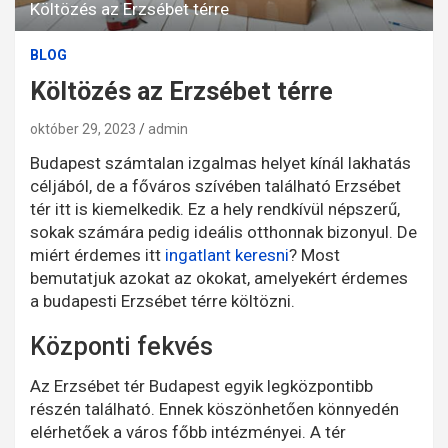
Költözés az Erzsébet térre
BLOG
Költözés az Erzsébet térre
október 29, 2023
admin
Budapest számtalan izgalmas helyet kínál lakhatás
céljából, de a főváros szívében található Erzsébet
tér itt is kiemelkedik. Ez a hely rendkívül népszerű,
sokak számára pedig ideális otthonnak bizonyul. De
miért érdemes itt
ingatlant keresni
? Most
bemutatjuk azokat az okokat, amelyekért érdemes
a budapesti Erzsébet térre költözni.
Központi fekvés
Az Erzsébet tér Budapest egyik legközpontibb
részén található. Ennek köszönhetően könnyedén
elérhetőek a város főbb intézményei. A tér