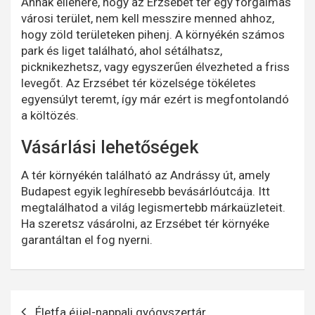
Annak ellenére, hogy az Erzsébet tér egy forgalmas
városi terület, nem kell messzire menned ahhoz,
hogy zöld területeken pihenj. A környékén számos
park és liget található, ahol sétálhatsz,
picknikezhetsz, vagy egyszerűen élvezheted a friss
levegőt. Az Erzsébet tér közelsége tökéletes
egyensúlyt teremt, így már ezért is megfontolandó
a költözés.
Vásárlási lehetőségek
A tér környékén található az Andrássy út, amely
Budapest egyik leghíresebb bevásárlóutcája. Itt
megtalálhatod a világ legismertebb márkaüzleteit.
Ha szeretsz vásárolni, az Erzsébet tér környéke
garantáltan el fog nyerni.
Bejegyzés
Életfa éjjel-nappali gyógyszertár