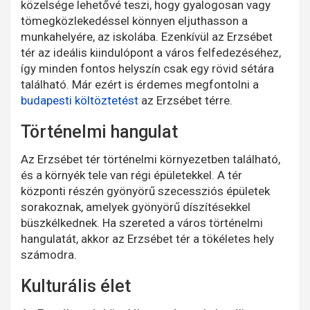
közelsége lehetővé teszi, hogy gyalogosan vagy
tömegközlekedéssel könnyen eljuthasson a
munkahelyére, az iskolába. Ezenkívül az Erzsébet
tér az ideális kiindulópont a város felfedezéséhez,
így minden fontos helyszín csak egy rövid sétára
található. Már ezért is érdemes megfontolni a
budapesti költöztetést
az Erzsébet térre.
Történelmi hangulat
Az Erzsébet tér történelmi környezetben található,
és a környék tele van régi épületekkel. A tér
központi részén gyönyörű szecessziós épületek
sorakoznak, amelyek gyönyörű díszítésekkel
büszkélkednek. Ha szereted a város történelmi
hangulatát, akkor az Erzsébet tér a tökéletes hely
számodra.
Kulturális élet