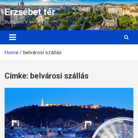
Skip
Erzsébet tér
to
content
Budapest V. kerület
Home
belvárosi szállás
Címke:
belvárosi szállás