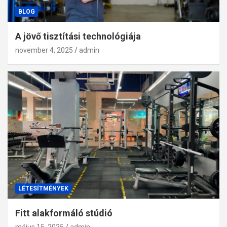
BLOG
A jövő tisztítási technológiája
november 4, 2025
admin
LÉTESÍTMÉNYEK
Fitt alakformáló stúdió