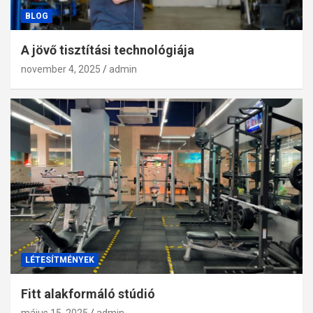
BLOG
A jövő tisztítási technológiája
november 4, 2025
admin
LÉTESÍTMÉNYEK
Fitt alakformáló stúdió