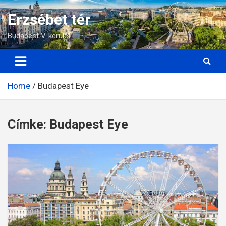
Skip
Erzsébet tér
to
content
Budapest V. kerület
Home
Budapest Eye
Címke:
Budapest Eye