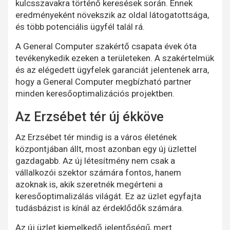
kulcsszavakra történő keresések során. Ennek
eredményeként növekszik az oldal látogatottsága,
és több potenciális ügyfél talál rá.
A General Computer szakértő csapata évek óta
tevékenykedik ezeken a területeken. A szakértelmük
és az elégedett ügyfelek garanciát jelentenek arra,
hogy a General Computer megbízható partner
minden keresőoptimalizációs projektben.
Az Erzsébet tér új ékköve
Az Erzsébet tér mindig is a város életének
központjában állt, most azonban egy új üzlettel
gazdagabb. Az új létesítmény nem csak a
vállalkozói szektor számára fontos, hanem
azoknak is, akik szeretnék megérteni a
keresőoptimalizálás világát. Ez az üzlet egyfajta
tudásbázist is kínál az érdeklődők számára.
Az új üzlet kiemelkedő jelentőségű, mert