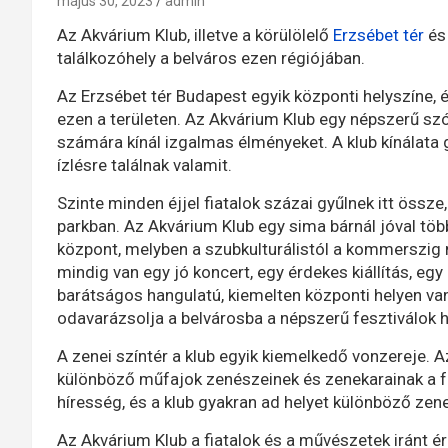
május 30, 2023
admin
Az Akvárium Klub, illetve a körülölelő
Erzsébet tér
és 
találkozóhely a belváros ezen régiójában.
Az Erzsébet tér Budapest egyik központi helyszíne,
ezen a területen. Az Akvárium Klub egy népszerű szó
számára kínál izgalmas élményeket. A klub kínálata 
ízlésre találnak valamit.
Szinte minden éjjel fiatalok százai gyűlnek itt össze,
parkban. Az Akvárium Klub egy sima bárnál jóval több
központ, melyben a szubkulturálistól a kommerszig
mindig van egy jó koncert, egy érdekes kiállítás, e
barátságos hangulatú, kiemelten központi helyen van
odavarázsolja a belvárosba a népszerű fesztiválok h
A zenei színtér a klub egyik kiemelkedő vonzereje. A
különböző műfajok zenészeinek és zenekarainak a fe
híresség, és a klub gyakran ad helyet különböző zen
Az Akvárium Klub a fiatalok és a művészetek iránt é