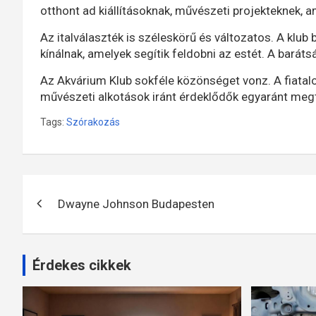
otthont ad kiállításoknak, művészeti projekteknek, 
Az italválaszték is széleskörű és változatos. A klub 
kínálnak, amelyek segítik feldobni az estét. A barát
Az Akvárium Klub sokféle közönséget vonz. A fiatalok
művészeti alkotások iránt érdeklődők egyaránt megtal
Tags:
Szórakozás
Bejegyzés
Dwayne Johnson Budapesten
navigáció
Érdekes cikkek