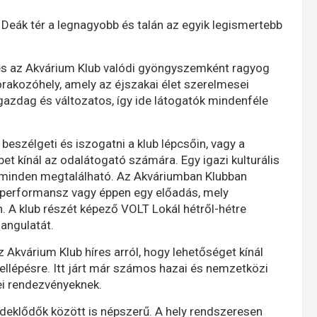
Deák tér a legnagyobb és talán az egyik legismertebb
 és az Akvárium Klub valódi gyöngyszemként ragyog
rakozóhely, amely az éjszakai élet szerelmesei
gazdag és változatos, így ide látogatók mindenféle
 beszélgeti és iszogatni a klub lépcsőin, vagy a
et kínál az odalátogató számára. Egy igazi kulturális
 minden megtalálható. Az Akváriumban Klubban
gy performansz vagy éppen egy előadás, mely
. A klub részét képező VOLT Lokál hétről-hétre
angulatát.
z Akvárium Klub híres arról, hogy lehetőséget kínál
llépésre. Itt járt már számos hazai és nemzetközi
ei rendezvényeknek.
rdeklődők között is népszerű. A hely rendszeresen