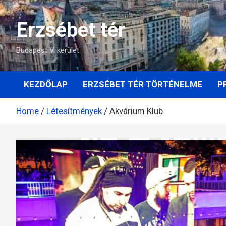
Skip
to
Erzsébet tér
content
Budapest V. kerület
KEZDŐLAP
ERZSÉBET TÉR TÖRTÉNELME
P
Home
Létesítmények
Akvárium Klub