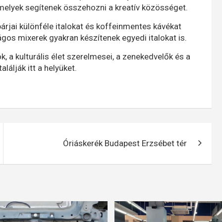
amelyek segítenek összehozni a kreatív közösséget.
bárjai különféle italokat és koffeinmentes kávékat
ságos mixerek gyakran készítenek egyedi italokat is.
, a kulturális élet szerelmesei, a zenekedvelők és a
álják itt a helyüket.
Óriáskerék Budapest Erzsébet tér